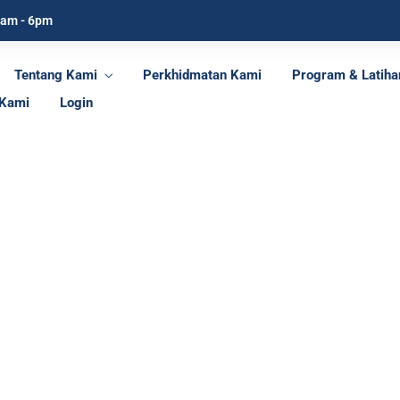
9am - 6pm
Tentang Kami
Perkhidmatan Kami
Program & Latiha
 Kami
Login