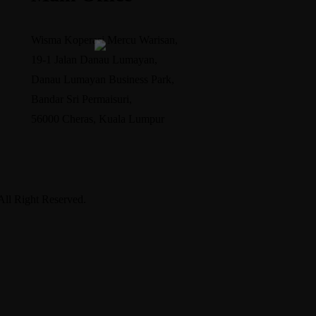
Blog
Galeri
Wisma Koperasi Mercu Warisan,
19-1 Jalan Danau Lumayan,
Hubungi Kami
Danau Lumayan Business Park,
Login
Bandar Sri Permaisuri,
56000 Cheras, Kuala Lumpur
ll Right Reserved.