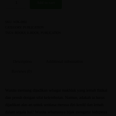
Add to cart
SKU:
WJK-0002
CATEGORY:
PUBLICATION
TAGS:
BOOKS
,
E-BOOK
,
PUBLICATIOS
Description
Additional information
Reviews (0)
Wanita memang dijadikan sebagai makhluk yang lemah fizikal
dan penuh dengan sifat kelembutan. Namun, adakah ia harus
dijadikan alas an untuk sentiasa merasa diri kerdil dan lemah
dalam segala hal? Wanita seharusnya bijak mengatur hidupnya