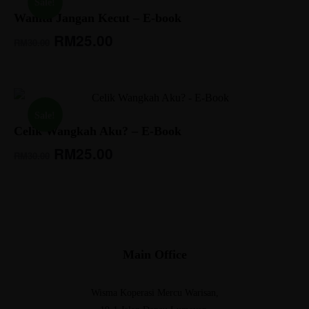
Sale!
Wanita Jangan Kecut – E-book
RM
25.00
RM
30.00
Sale!
Celik Wangkah Aku? – E-Book
RM
25.00
RM
30.00
Main Office
Wisma Koperasi Mercu Warisan,